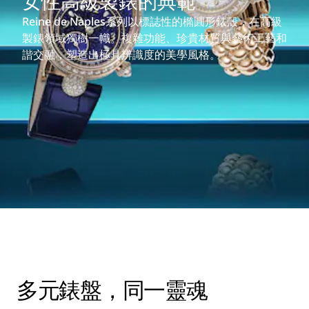
女性高級製錶的典範
Reine de Naples系列以標誌性的橢圓形錶殼，在高級
製錶領域獨樹一幟。複雜功能、珍貴材質與藝術工藝和
諧交融，塑造出極具辨識度的美學風格。
多元錶盤，同一靈魂