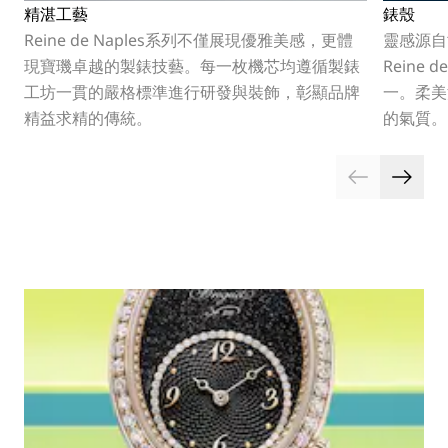
精湛工藝
錶殼
Reine de Naples系列不僅展現優雅美感，更體
靈感源自
現寶璣卓越的製錶技藝。每一枚機芯均遵循製錶
Reine
工坊一貫的嚴格標準進行研發與裝飾，彰顯品牌
一。柔美
精益求精的傳統。
的氣質。