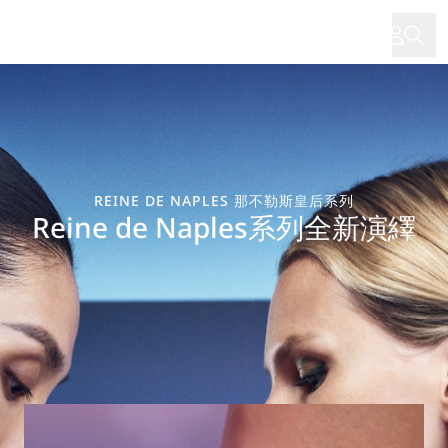
移
至
主
內
容
REINE DE NAPLES 那不勒斯皇后系列
Reine de Naples系列全新演繹