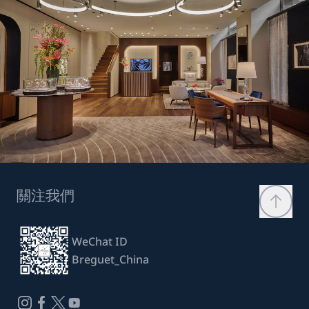
關注我們
WeChat ID
Breguet_China