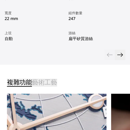
寬度
組件數量
22 mm
247
上弦
游絲
自動
扁平矽質游絲
複雜功能
藝術工藝