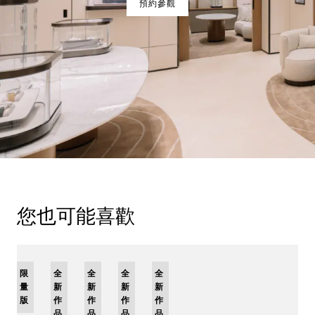
預約參觀
您也可能喜歡
限
全
全
全
全
量
新
新
新
新
版
作
作
作
作
品
品
品
品