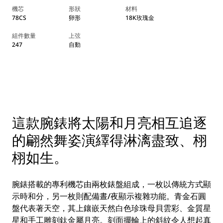
機芯
形狀
材料
78CS
卵形
18K玫瑰金
組件數量
上弦
247
自動
這款腕錶將太陽和月亮相互追逐
的翩然舞姿演繹得淋漓盡致、栩
栩如生。
腕錶搭載的專利機芯由兩枚錶盤組成，一枚以傳統方式顯
示時和分，另一枚則配備晝/夜顯示複雜功能。青金石圓
盤代表著天空，其上鑲嵌天然白色珍珠母貝雲彩、金質星
星和手工雕刻鈦金屬月亮。刻面擺輪上的斜紋令人想起真