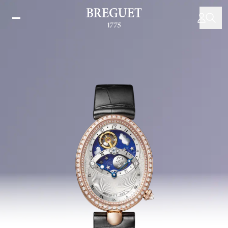
移
至
主
內
容