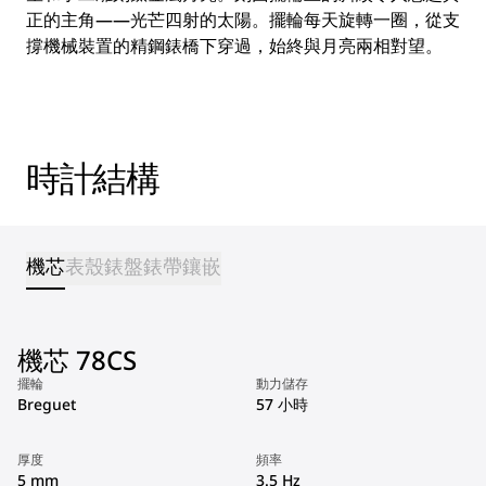
正的主角——光芒四射的太陽。擺輪每天旋轉一圈，從支
撐機械裝置的精鋼錶橋下穿過，始終與月亮兩相對望。
時計結構
機芯
表殼
錶盤
錶帶
鑲嵌
機芯 78CS
擺輪
動力儲存
Breguet
57 小時
厚度
頻率
5 mm
3.5 Hz