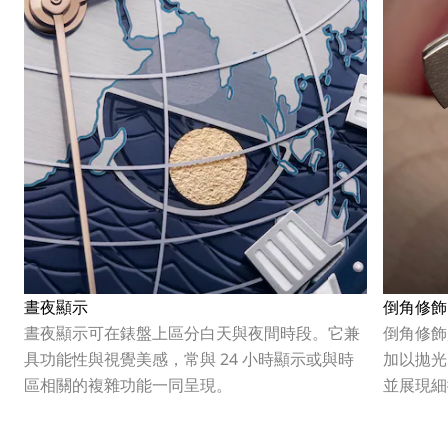
晝夜顯示
倒角修飾
晝夜顯示可在錶盤上區分白天與夜間時段。它兼
倒角修飾
具功能性與視覺美感，常與 24 小時顯示或與時
加以拋光
區相關的複雜功能一同呈現。
並展現細