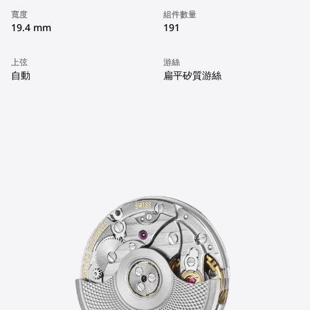
寬度
組件數量
19.4 mm
191
上弦
游絲
自動
扁平矽質游絲