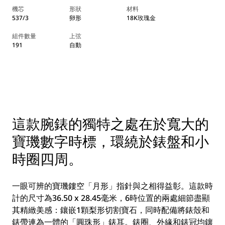
機芯
形狀
材料
537/3
卵形
18K玫瑰金
組件數量
上弦
191
自動
這款腕錶的獨特之處在於寬大的
寶璣數字時標，環繞於錶盤和小
時圈四周。
一眼可辨的寶璣鏤空「月形」指針與之相得益彰。這款時
計的尺寸為36.50 x 28.45毫米，6時位置的兩處細節盡顯
其精緻美感：鑲嵌1顆梨形切割寶石，同時配備將錶殼和
錶帶連為一體的「圓珠形」錶耳。錶圈、外緣和錶冠均鑲