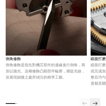
倒角修飾
緞面打磨
倒角修飾是指先對機芯部件的邊緣進行倒角，再
緞面打磨
加以拋光。這種修飾凸顯部件輪廓，捕捉光線，
或完成加
並展現細微之處所傾注的精準工藝。
整且均勻
度都至關