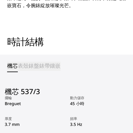
嵌寶石，令腕錶綻放璀璨光芒。
時計結構
機芯
表殼
錶盤
錶帶
鑲嵌
機芯 537/3
擺輪
動力儲存
Breguet
45 小時
厚度
頻率
3.7 mm
3.5 Hz