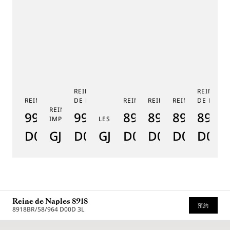
REINE DE NAPLES PHASE
REINE DE
REINE DE NAPLES 9915
DE LUNE 9935
REINE DE NAPLES 8925
REINE DE NAPLES 8918
REINE DE NAPLE
DE LUNE 
RE
REINE DE NAPLES PERLES
9915BB/58/964
9935BH/4Y/J40
8925BH/5W/J40
8918BB/5D/9
8938BB/8
8908
8
IMPÉRIALES
LES JARDINS DU PETIT TRIANON
D0
GJ29BH89254DD5J4
D0
GJE25BH20.8985DB
D0
D0
D0
D000
D
Reine de Naples 8918
預約
8918BR/58/964 D00D 3L