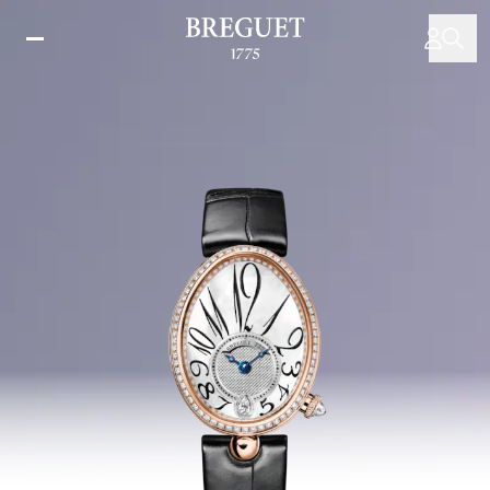
移
至
主
內
容