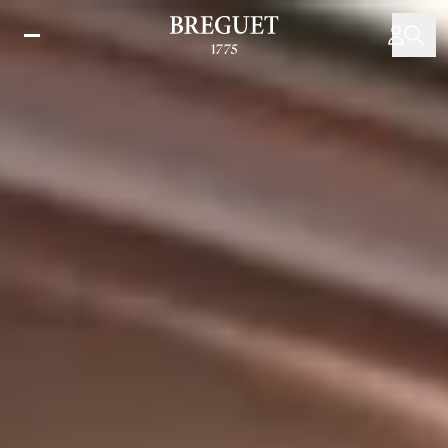
移
至
主
內
容