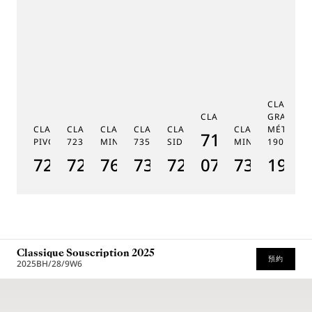
CLASSIQ
CLASSIQUE 7185
GRANDE 
CLASSIQUE RÉGULATEUR À
CLASSIQUE PHASE DE LUNE
CLASSIQUE RÉPÉTITION
CLASSIQUE TOURBILLON
CLASSIQUE TOURBILLON
CLASSIQUE RÉPÉ
MÉTIERS 
7185BH/159/
PIVOT MAGNÉTIQUE 7225
7235
MINUTES 7637
7357
SIDÉRAL 7255
MINUTES 7365
1905
CL
7225BH/0H/9V6
7235BH/0H/9V6
7637BB/2Y/9ZU
7357BH/1H/386
7255PT/2N/9VU
07
7365BH/2
1905
7
Classique Souscription 2025
預約
2025BH/28/9W6
* 建議零售價