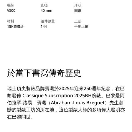
機芯
直徑
形狀
VS00
40 mm
圓形
材料
組件數量
上弦
18K寶璣金
144
手動上鍊
於當下書寫傳奇歷史
瑞士頂尖製錶品牌寶璣於2025年迎來250週年紀念，在巴
黎發佈 Classique Subscription 2025BH腕錶。巴黎是阿
伯拉罕-路易．寶璣（Abraham-Louis Breguet）先生創
辦的製錶工坊的所在地，這位製錶大師的多項偉大發明亦
在巴黎問世。