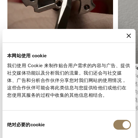
本网站使用 cookie
我们使用 Cookie 来制作贴合用户需求的内容与广告、提供
倒角修飾
Grand
社交媒体功能以及分析我们的流量。我们还会与社交媒
倒角修飾是指先對機芯部件的邊緣進行倒角，再
Gran
体、广告和分析合作伙伴分享您对我们网站的使用情况，
加以拋光。這種修飾凸顯部件輪廓，捕捉光線，
盤上，然
这些合作伙伴可能会将此类信息与您提供给他们或他们在
並展現細微之處所傾注的精準工藝。
且明亮的
您使用其服务的过程中收集的其他信息相结合。
每一次燒
使其受到
同
绝对必要的cookie
意
选