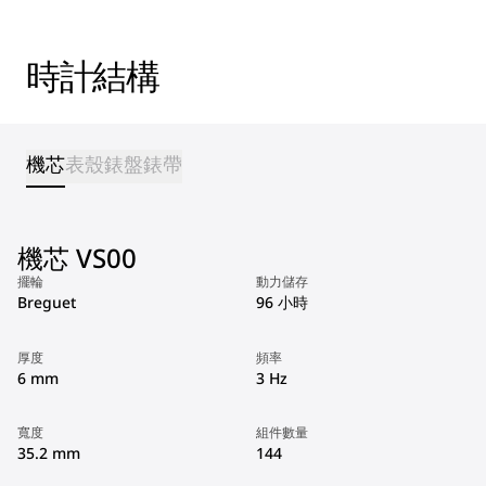
時計結構
機芯
表殼
錶盤
錶帶
機芯 VS00
擺輪
動力儲存
Breguet
96 小時
厚度
頻率
6 mm
3 Hz
寬度
組件數量
35.2 mm
144