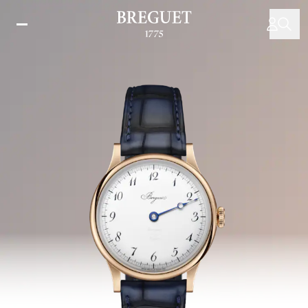
移
至
主
內
容