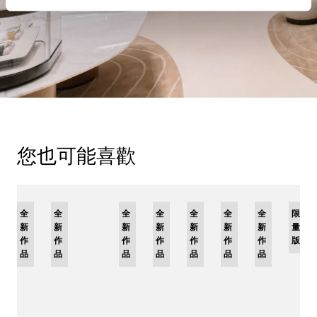
您也可能喜歡
全
限
全
全
限
全
限
全
限
全
全
全
限
新
量
新
新
量
新
量
新
量
新
新
新
量
作
版
作
作
版
作
版
作
版
作
作
作
版
品
品
品
品
品
品
品
品