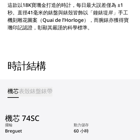
這款以18K寶璣金打造的時計，每日最大誤差僅為 ±1
秒。直徑41毫米的錶盤與錶殼皆飾以「鐘錶堤岸」手工
機刻雕花圖案（Quai de l’Horloge），而腕錶亦獲得寶
璣印記認證，彰顯其嚴謹的科學標準。
時計結構
機芯
表殼
錶盤
錶帶
機芯 74SC
擺輪
動力儲存
Breguet
60 小時