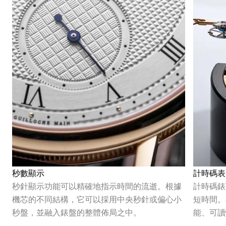
秒數顯示
計時碼表
秒針顯示功能可以精確地指示時間的流逝。根據
計時碼錶
機芯的不同結構，它可以採用中央秒針或偏心小
短時間。
秒盤，並融入錶盤的整體佈局之中。
能、可讀