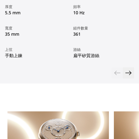
厚度
頻率
5.5 mm
10 Hz
寬度
組件數量
35 mm
361
上弦
游絲
手動上鍊
扁平矽質游絲