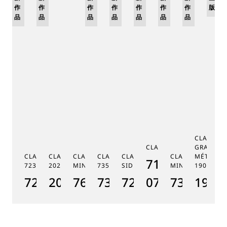
版
作
作
作
版
作
版
作
版
作
作
作
版
品
品
品
品
品
品
品
品
CLASSIQ
CLASSIQUE 7185
GRANDE 
CLASSIQUE PHASE DE LUNE
CLASSIQUE SOUSCRIPTION
CLASSIQUE RÉPÉTITION
CLASSIQUE TOURBILLON
CLASSIQUE TOURBILLON
CLASSIQUE RÉPÉ
MÉTIERS 
7185BH/159/
7235
2025
MINUTES 7637
7357
SIDÉRAL 7255
MINUTES 7365
1905
CL
7235BH/0H/9V6
2025BH/28/9W6
7637BB/2Y/9ZU
7357BH/1H/386
7255PT/2N/9VU
07
7365BH/2
1905
7