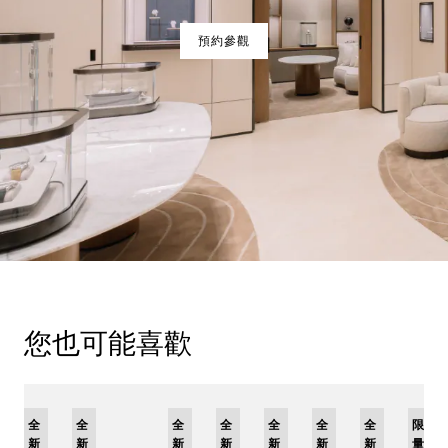
預約參觀
您也可能喜歡
限
全
全
全
限
全
限
全
限
全
全
全
限
量
新
新
新
量
新
量
新
量
新
新
新
量