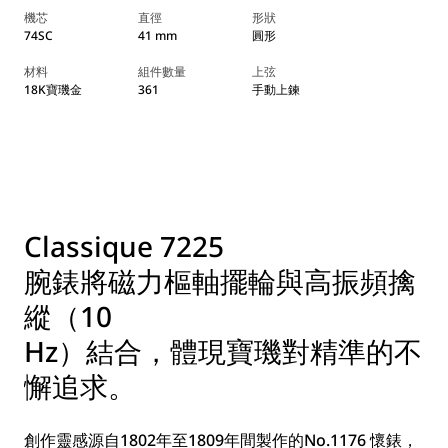
機芯
直徑
形狀
74SC
41 mm
圓形
材料
組件數量
上弦
18K寶璣金
361
手動上鍊
Classique 7225
腕錶將磁力樞軸擺輪與高振頻擒
縱（10
Hz）結合，體現寶璣對精準的不
懈追求。
創作靈感源自1802年至1809年間製作的No.1176 懷錶，