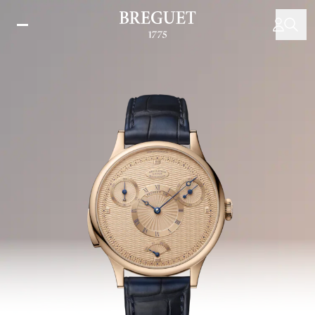
移
至
主
內
容