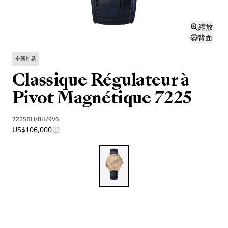
縮放
背面
全新作品
Classique Régulateur à
Pivot Magnétique 7225
7225BH/0H/9V6
US$106,000