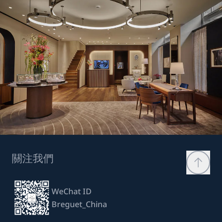
關注我們
WeChat ID
Breguet_China