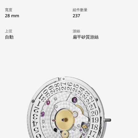
寬度
組件數量
28 mm
237
上弦
游絲
自動
扁平矽質游絲