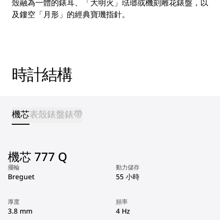
殼融為一體的錶耳、「大明火」琺瑯或機刻雕花錶盤，以
及鏤空「月形」的經典寶璣指針。
時計結構
機芯
表殼
錶盤
錶帶
機芯 777 Q
擺輪
動力儲存
Breguet
55 小時
厚度
頻率
3.8 mm
4 Hz