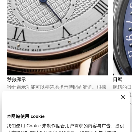
秒數顯示
日曆
秒針顯示功能可以精確地指示時間的流逝。根據
腕錶的日
機芯的不同結構，它可以採用中央秒針或偏心小
曆盤來呈
秒盤，並融入錶盤的整體佈局之中。
準地融入
衡。
本网站使用 cookie
我们使用 Cookie 来制作贴合用户需求的内容与广告、提供