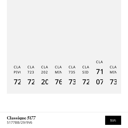
C
CLASSIQUE 7185
G
CLASSIQUE RÉGULATEUR À
CLASSIQUE PHASE DE LUNE
CLASSIQUE SOUSCRIPTION
CLASSIQUE RÉPÉTITION
CLASSIQUE TOURBILLON
CLASSIQUE TOURBILLO
CLASSIQU
MÉ
7185BH/
PIVOT MAGNÉTIQUE 7225
7235
2025
MINUTES 7637
7357
SIDÉRAL 7255
MINUTES
19
7225BH/0H/9V6
7235BH/0H/9V6
2025BH/28/9W6
7637BB/2Y/9ZU
7357BH/1H/386
7255PT/2N/9
07
7365
1
Classique 5177
預約
5177BB/29/9V6