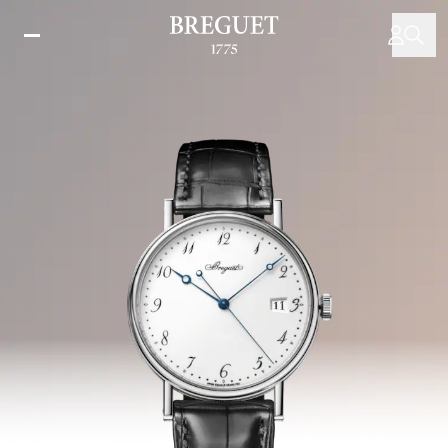
移
至
主
內
容