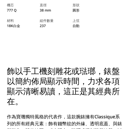
機芯
直徑
形狀
777 Q
38 mm
圓形
材料
組件數量
上弦
18K白金
237
自動
飾以手工機刻雕花或琺瑯，錶盤
以簡約佈局顯示時間，力求各項
顯示清晰易讀，這正是其經典所
在。
作為寶璣獨特風格的代表作，這款腕錶擁有Classique系
列的所有經典元素：飾有錢幣紋的外緣、透明底蓋、與錶