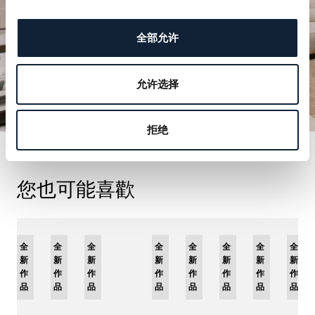
全部允许
允许选择
拒绝
您也可能喜歡
全
限
全
全
全
限
全
限
全
限
全
全
全
新
量
新
新
新
量
新
量
新
量
新
新
新
作
版
作
作
作
版
作
版
作
版
作
作
作
品
品
品
品
品
品
品
品
品