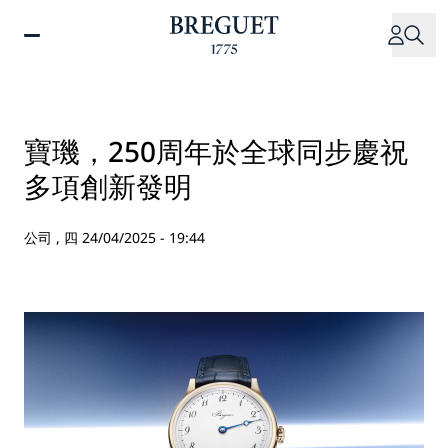
移
至
主
內
容
寶璣，250周年於全球同步慶祝
多項創新發明
公司 ,
四 24/04/2025 - 19:44