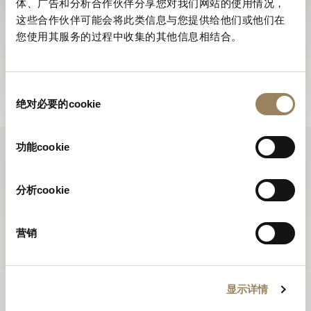
体、广告和分析合作伙伴分享您对我们网站的使用情况，
訂閱電子通訊
这些合作伙伴可能会将此类信息与您提供给他们或他们在
您使用其服务的过程中收集的其他信息相结合。
寶璣電子通訊全年為您送上品牌的最新動向，並向您介紹
所有全新推出的腕錶。
訂閱電子通訊
同
绝对必要的cookie
意
选
择
功能cookie
分析cookie
营销
显示详情