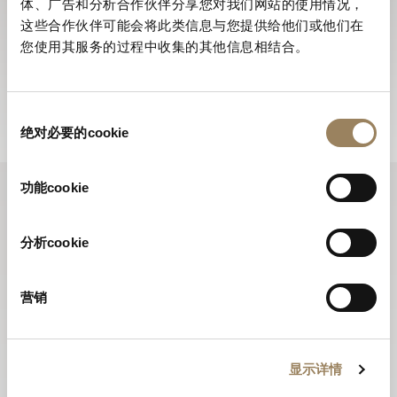
体、广告和分析合作伙伴分享您对我们网站的使用情况，
訂閱電子通訊
这些合作伙伴可能会将此类信息与您提供给他们或他们在
您使用其服务的过程中收集的其他信息相结合。
寶璣電子通訊全年為您送上品牌的最新動向，並向您介紹
所有全新推出的腕錶。
訂閱電子通訊
同
绝对必要的cookie
意
选
择
功能cookie
分析cookie
营销
显示详情