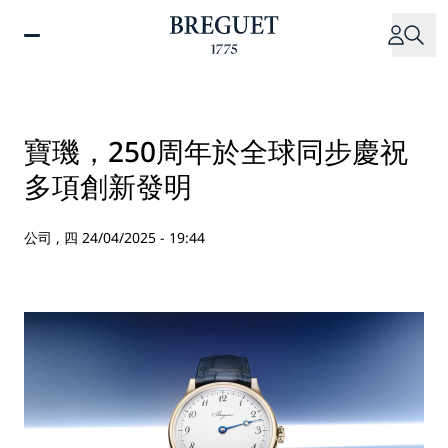
移
至
主
內
容
寶璣，250周年於全球同步慶祝
多項創新發明
公司 ,
四 24/04/2025 - 19:44