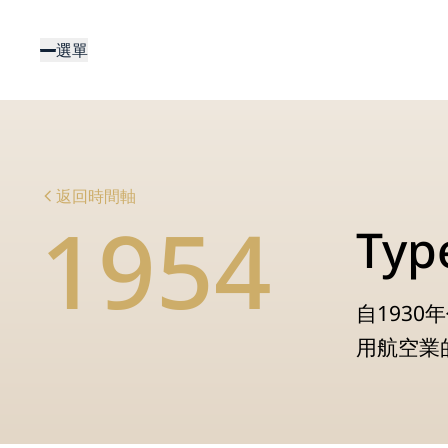
移
至
選單
主
內
容
返回時間軸
1954
Ty
自193
用航空業