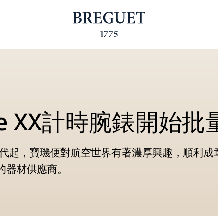
pe XX計時腕錶開始
0年代起，寶璣便對航空世界有著濃厚興趣，順利成
的器材供應商。