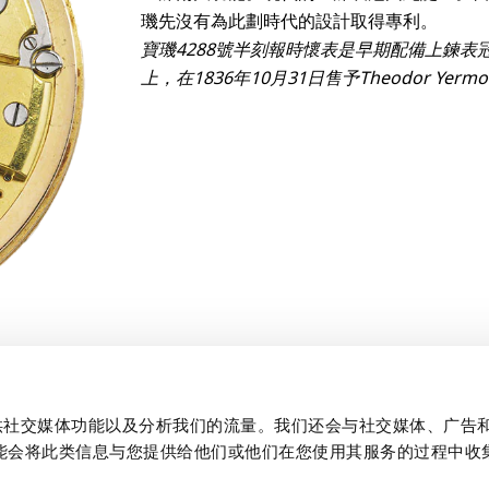
璣先沒有為此劃時代的設計取得專利。
寶璣4288號半刻報時懷表是早期配備上鍊
上，在1836年10月31日售予Theodor Yerm
、提供社交媒体功能以及分析我们的流量。我们还会与社交媒体、广告
能会将此类信息与您提供给他们或他们在您使用其服务的过程中收