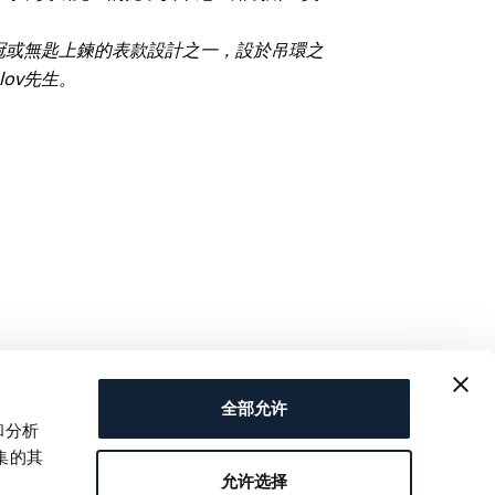
表冠或無匙上鍊的表款設計之一，設於吊環之
olov先生。
全部允许
和分析
集的其
允许选择