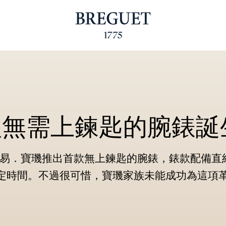
款無需上鍊匙的腕錶誕
路易．寶璣推出首款無上鍊匙的腕錶，錶款配備直
定時間。不過很可惜，寶璣家族未能成功為這項