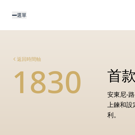
移
至
選單
主
內
容
返回時間軸
1830
首
安東尼-
上鍊和設
利。