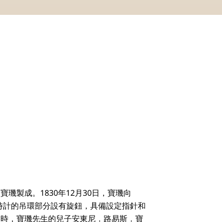
璣製成。1830年12月30日，寶璣向
2號時計，時計的吊環部分設有旋鈕，具備設定指針和
當時，寶璣先生的兒子安東尼．路易斯．寶