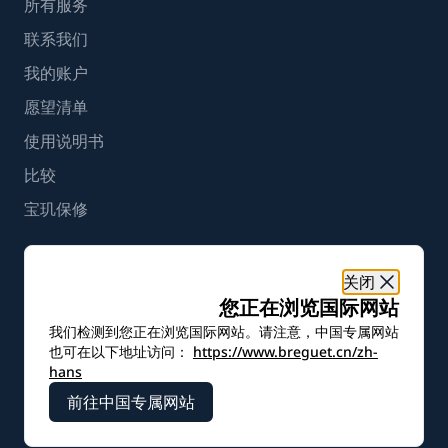
所有服务
联系我们
我的账户
愿望清单
使用说明书
比较
宝玑保修
简体中文
关闭
您正在浏览国际网站
使用条款
使用条款
漏洞披露政策
无障碍设计
COOKIE声明
我们检测到您正在浏览国际网站。请注意，中国专属网站
Cookie设置
也可在以下地址访问：
https://www.breguet.cn/zh-
沪ICP备19045273号-5
hans
前往中国专属网站
宝玑版权 - 2026