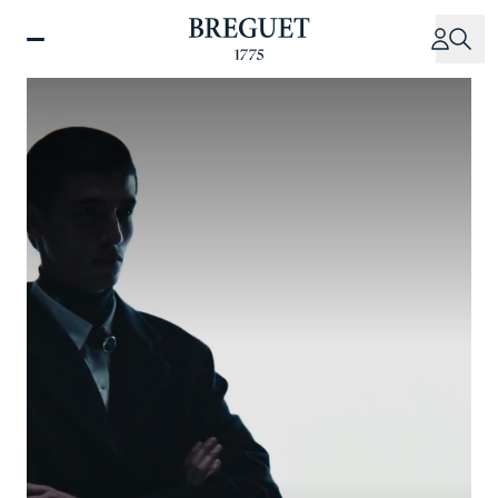
跳
转
到
主
要
内
容