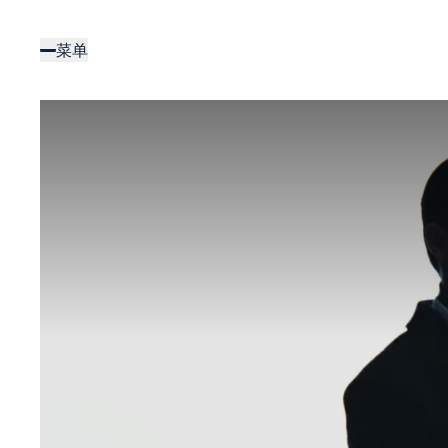
跳
转
菜单
到
主
要
内
容