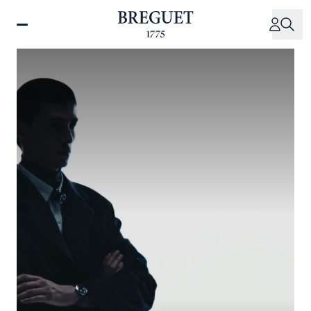
跳
转
到
主
要
内
容