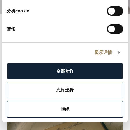
分析cookie
营销
宝玑名录
走进历史长河，探索享有盛誉的宝玑名录。每一条记录
显示详情
都彰显我们尊贵客户的优雅与非凡，从君主到文化偶像
皆在其中。发现塑造我们传承的名流，并把握机会留下
您自己的名字。
全部允许
了解更多
允许选择
拒绝