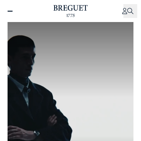
跳
转
到
主
要
内
容