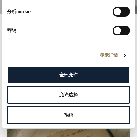
分析cookie
营销
宝玑名录
走进历史长河，探索享有盛誉的宝玑名录。每一条记录
显示详情
都彰显我们尊贵客户的优雅与非凡，从君主到文化偶像
皆在其中。发现塑造我们传承的名流，并把握机会留下
您自己的名字。
全部允许
了解更多
允许选择
拒绝