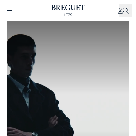
跳
转
到
主
要
内
容