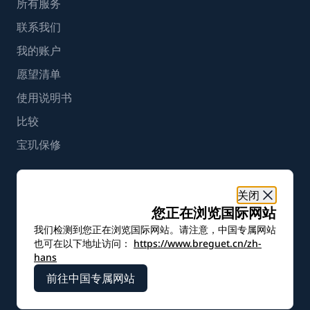
所有服务
联系我们
我的账户
愿望清单
使用说明书
比较
宝玑保修
简体中文
关闭
您正在浏览国际网站
使用条款
使用条款
漏洞披露政策
无障碍设计
COOKIE声明
我们检测到您正在浏览国际网站。请注意，中国专属网站
Cookie设置
也可在以下地址访问：
https://www.breguet.cn/zh-
沪ICP备19045273号-5
hans
前往中国专属网站
宝玑版权 - 2026