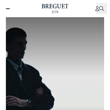
跳
转
到
主
要
内
容