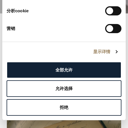
分析cookie
营销
宝玑名录
走进历史长河，探索享有盛誉的宝玑名录。每一条记录
显示详情
都彰显我们尊贵客户的优雅与非凡，从君主到文化偶像
皆在其中。发现塑造我们传承的名流，并把握机会留下
您自己的名字。
全部允许
了解更多
允许选择
拒绝