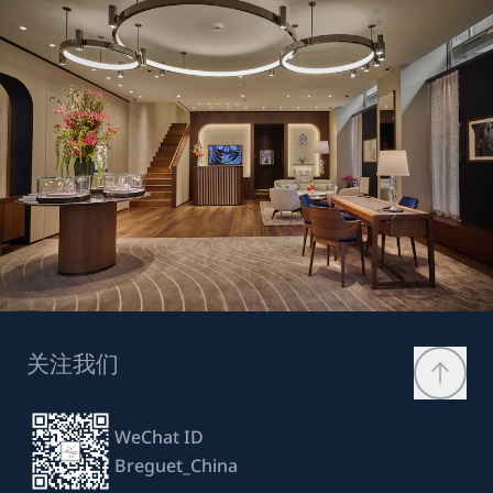
关注我们
WeChat ID
Breguet_China