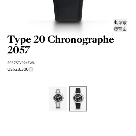
缩放
背面
Type 20 Chronographe
2057
2057ST/92/3WU
US$23,300