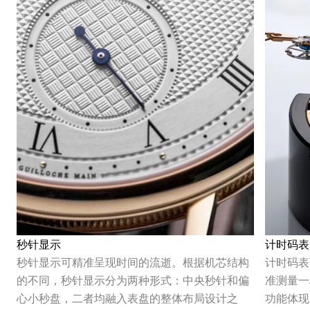
秒针显示
计时码表
秒针显示可精准呈现时间的流逝。根据机芯结构
计时码表
的不同，秒针显示分为两种形式：中央秒针和偏
准测量一
心小秒盘，二者均融入表盘的整体布局设计之
功能体现