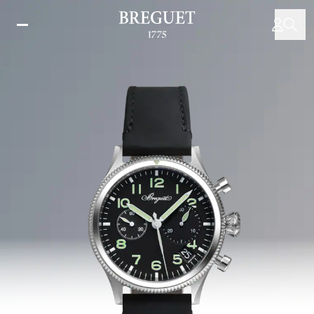
跳
转
到
主
要
内
容