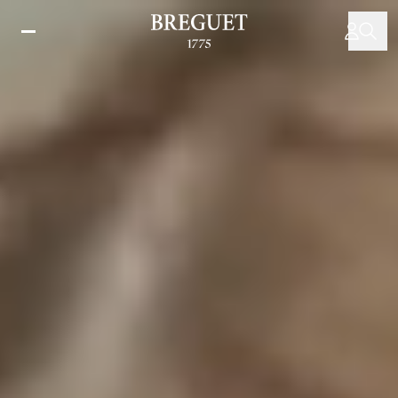
跳
转
到
主
要
内
容