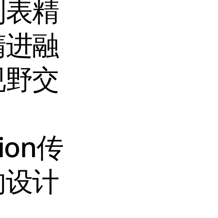
制表精
精进融
视野交
on传
的设计