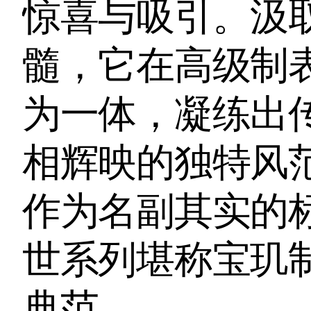
惊喜与吸引。汲
髓，它在高级制
为一体，凝练出
相辉映的独特风
作为名副其实的标志
世系列堪称宝玑
典范。