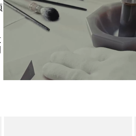
预
意
创