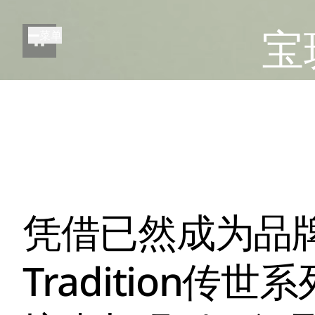
跳
转
宝
菜单
到
主
要
内
容
凭借已然成为品
Tradition