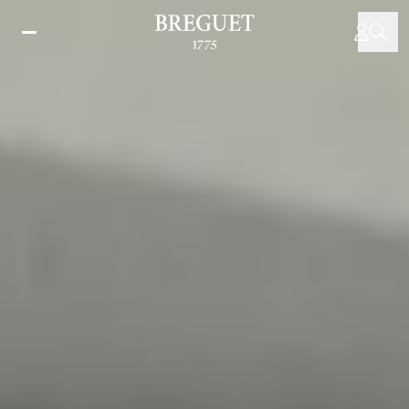
跳
转
到
主
要
内
容