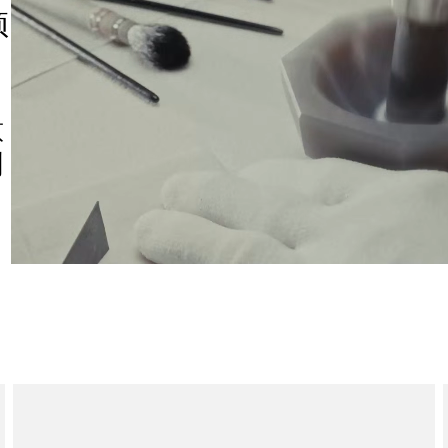
预
意
创