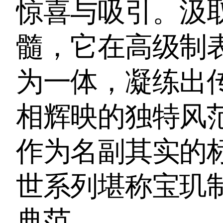
惊喜与吸引。汲
髓，它在高级制
为一体，凝练出
相辉映的独特风
作为名副其实的标志
世系列堪称宝玑
典范。