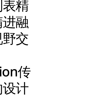
制表精
精进融
视野交
on传
的设计