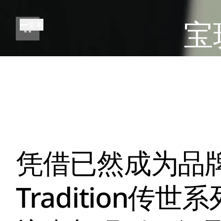
跳
转
宝
菜单
到
主
要
内
容
凭借已然成为品
Tradition