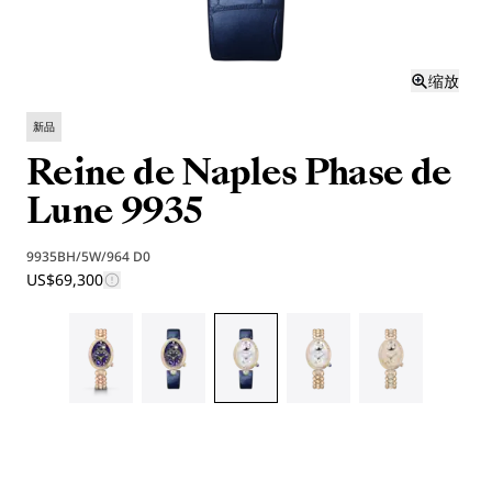
缩放
新品
Reine de Naples Phase de
Lune 9935
9935BH/5W/964 D0
US$69,300