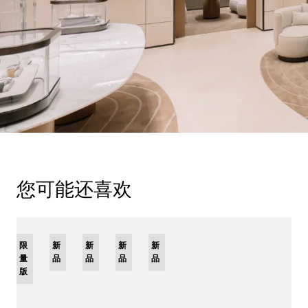
您可能还喜欢
限
新
新
新
新
量
品
品
品
品
版