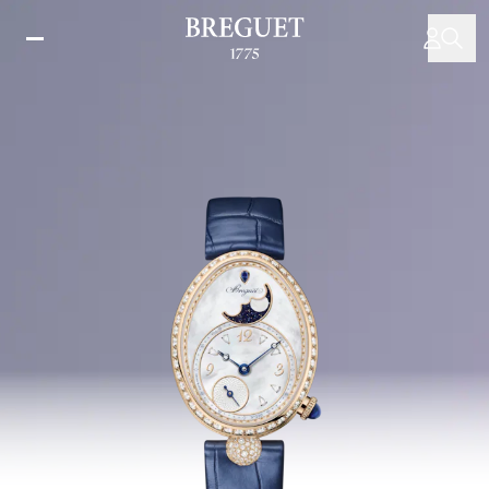
跳
转
到
主
要
内
容