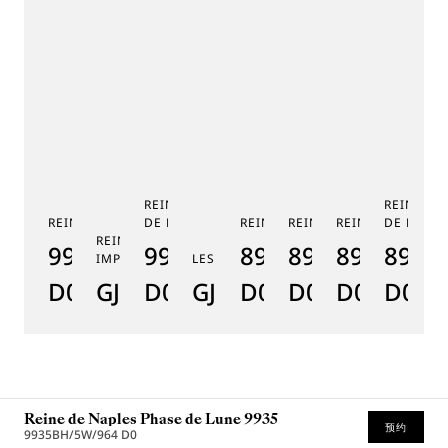
REINE DE NAPLES PHASE
REINE DE
REINE DE NAPLES 9915
DE LUNE 9935
REINE DE NAPLES 8925
REINE DE NAPLES 8918
REINE DE NAPLE
DE LUNE 
RE
REINE DE NAPLES PERLES
9915BB/58/964
9935BH/4Y/J40
8925BH/5W/J40
8918BB/5D/9
8938BB/8
8908
8
IMPÉRIALES
LES JARDINS DU PETIT TRIANON
D0
GJ29BH89254DD5J4
D0
GJE25BH20.8985DB
D0
D0
D0
D000
D
Reine de Naples Phase de Lune 9935
预约
9935BH/5W/964 D0