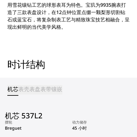
用雪花镶钻工艺的球形表耳为特色。宝玑为9935腕表打
造了三款表盘设计，在12点钟位置点缀一颗梨形切割钻
石或蓝宝石，将复杂制表工艺与精致珠宝技艺相融合，呈
现出鲜明的当代美学风格。
时计结构
机芯
表壳
表盘
表带
镶嵌
机芯 537L2
摆轮
动力储存
Breguet
45 小时