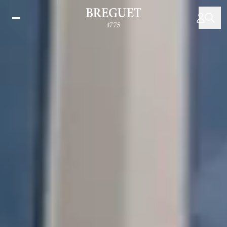
跳
转
到
主
要
内
容