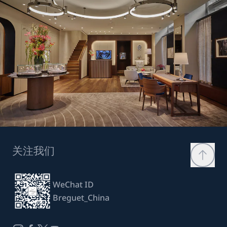
关注我们
WeChat ID
Breguet_China