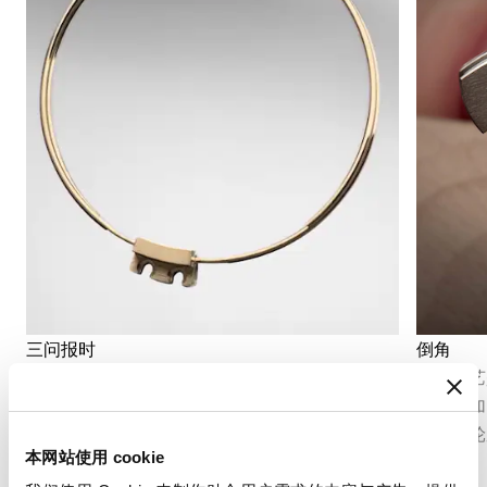
三问报时
倒角
三问报时装置可按需鸣报小时、刻钟和分钟。作
倒角工艺
为制表技艺中最为严苛的复杂功能之一，凭借一
面，再加
套极致精密的报时机制，将时间转化为音律。
零部件轮
本网站使用 cookie
技艺。