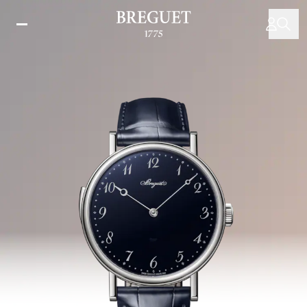
跳
转
到
主
要
内
容