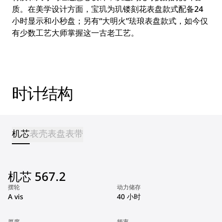
质。在美学设计方面，宝玑为玑镂刻花表盘款式配备24
小时显示和小秒盘；另有“大明火”珐琅表盘款式，如今仅
有少数工艺大师掌握这一古老工艺。
时计结构
机芯
表壳
表盘
表带
机芯 567.2
摆轮
动力储存
A vis
40 小时
厚度
频率