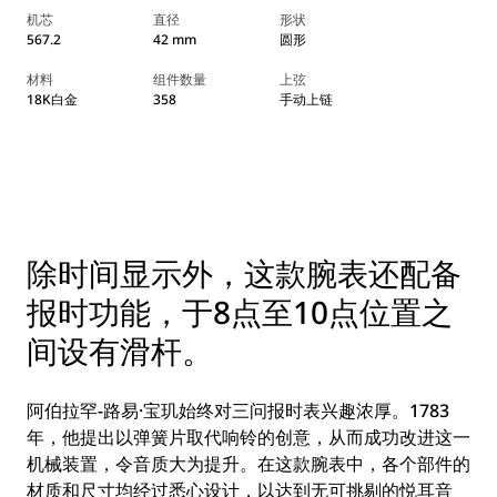
机芯
直径
形状
567.2
42 mm
圆形
材料
组件数量
上弦
18K白金
358
手动上链
除时间显示外，这款腕表还配备
报时功能，于8点至10点位置之
间设有滑杆。
阿伯拉罕-路易·宝玑始终对三问报时表兴趣浓厚。1783
年，他提出以弹簧片取代响铃的创意，从而成功改进这一
机械装置，令音质大为提升。在这款腕表中，各个部件的
材质和尺寸均经过悉心设计，以达到无可挑剔的悦耳音