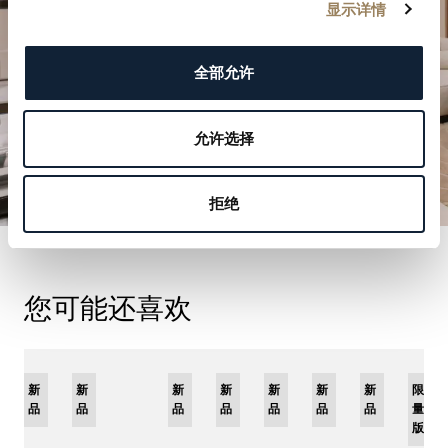
预约参观
显示详情
全部允许
允许选择
拒绝
您可能还喜欢
限
新
新
新
限
新
限
新
限
新
新
新
限
量
品
品
品
量
品
量
品
量
品
品
品
量
版
版
版
版
版