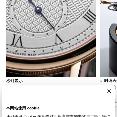
秒针显示
计时码表
秒针显示可精准呈现时间的流逝。根据机芯结构
计时码表
的不同，秒针显示分为两种形式：中央秒针和偏
准测量一
心小秒盘，二者均融入表盘的整体布局设计之
功能体现
中。
定的三重
本网站使用 cookie
我们使用 Cookie 来制作贴合用户需求的内容与广告、提供