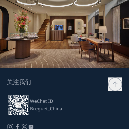
关注我们
WeChat ID
Breguet_China