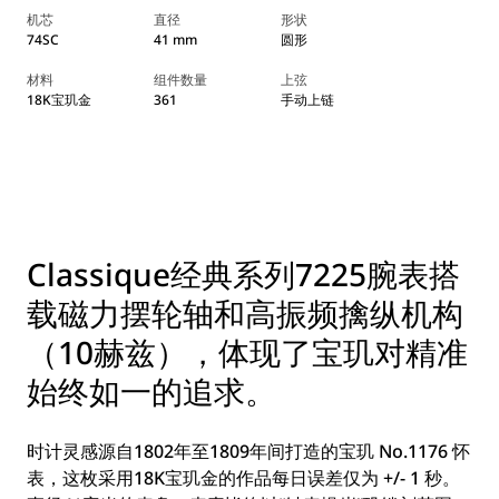
机芯
直径
形状
74SC
41 mm
圆形
材料
组件数量
上弦
18K宝玑金
361
手动上链
Classique经典系列7225腕表搭
载磁力摆轮轴和高振频擒纵机构
（10赫兹），体现了宝玑对精准
始终如一的追求。
时计灵感源自1802年至1809年间打造的宝玑 No.1176 怀
表，这枚采用18K宝玑金的作品每日误差仅为 +/- 1 秒。