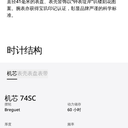
直径41毫米的表盘、表壳皆饰以“钟表堤岸”玑镂刻花图
案。腕表亦获得宝玑印记认证，彰显品牌严谨的科学标
准。
时计结构
机芯
表壳
表盘
表带
机芯 74SC
摆轮
动力储存
Breguet
60 小时
厚度
频率