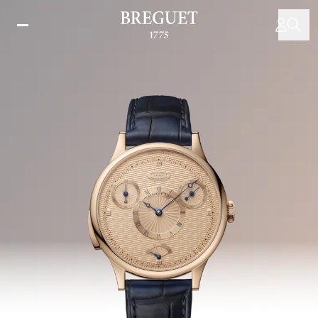
跳
转
到
主
要
内
容