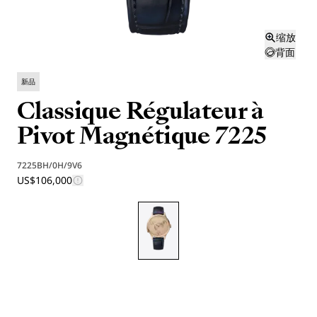
缩放
背面
新品
Classique Régulateur à
Pivot Magnétique 7225
7225BH/0H/9V6
US$106,000