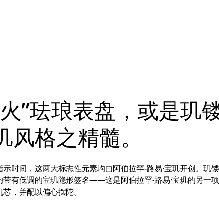
明火”珐琅表盘，或是玑
玑风格之精髓。
示时间，这两大标志性元素均由阿伯拉罕-路易·宝玑开创。玑镂刻
均带有低调的宝玑隐形签名——这是阿伯拉罕-路易·宝玑的另一
机芯，并配以偏心摆陀。