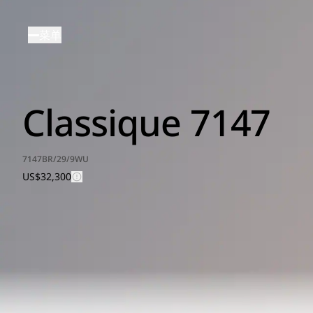
跳
转
菜单
到
主
要
内
Classique 7147
容
7147BR/29/9WU
US$32,300