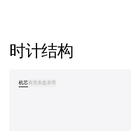
时计结构
机芯
表壳
表盘
表带