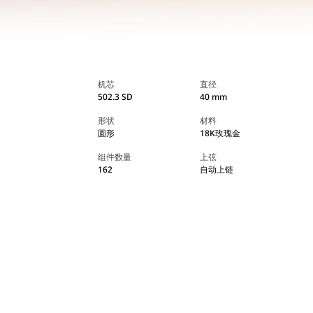
机芯
直径
502.3 SD
40 mm
形状
材料
圆形
18K玫瑰金
组件数量
上弦
162
自动上链