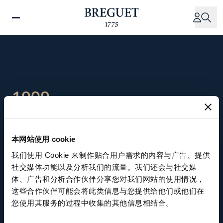
跳
转
到
主
要
内
容
1999
宝玑品牌加入斯沃琪集团
本网站使用 cookie
我们使用 Cookie 来制作贴合用户需求的内容与广告、提供
在尼古拉斯·海耶克（Nicolas G. Hayek）先生积极
社交媒体功能以及分析我们的流量。我们还会与社交媒
推动下，宝玑成为被斯沃琪集团纳入麾下的第十五
体、广告和分析合作伙伴分享您对我们网站的使用情况，
家品牌，尼古拉斯·海耶克先生随后担任宝玑董事
这些合作伙伴可能会将此类信息与您提供给他们或他们在
您使用其服务的过程中收集的其他信息相结合。
长兼总裁。他对宝玑情有独钟，投入大量人力与财
力，令宝玑重新焕发勃勃生机，再次傲立于高级制