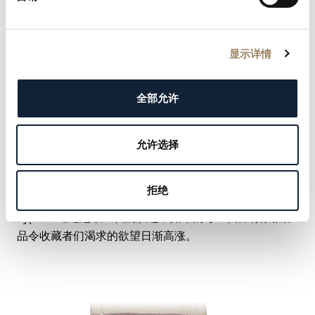
显示详情
在品牌资料中值得注意的是，军用版本被称为“Type
全部允许
20”，而民用版本则被称为“Type XX”。
Type XX作为一款飞行员腕表被推出，配备于此腕表而言
具有象征意义的飞返计时功能。飞返功能可使得计时表
允许选择
盘在简单按压位于下方的按钮时直接归零，这能够简化
飞行员或机组成员的操作，并令多次连续计时成为可
拒绝
能。
Type XX通过连续三代的演进，如今的每一代皆有数款作
品令收藏者们渴求的欲望日渐高涨。