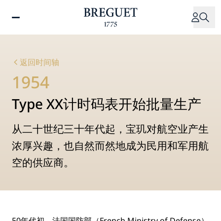
跳
转
到
主
要
返回时间轴
内
1954
容
Type XX计时码表开始批量生产
从二十世纪三十年代起，宝玑对航空业产生
浓厚兴趣，也自然而然地成为民用和军用航
空的供应商。
50年代初，法国国防部（French Ministry of Defense）