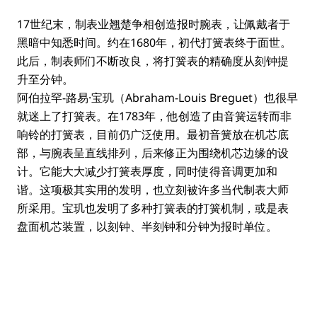
17世纪末，制表业翘楚争相创造报时腕表，让佩戴者于
黑暗中知悉时间。约在1680年，初代打簧表终于面世。
此后，制表师们不断改良，将打簧表的精确度从刻钟提
升至分钟。
阿伯拉罕-路易·宝玑（Abraham-Louis Breguet）也很早
就迷上了打簧表。在1783年，他创造了由音簧运转而非
响铃的打簧表，目前仍广泛使用。最初音簧放在机芯底
部，与腕表呈直线排列，后来修正为围绕机芯边缘的设
计。它能大大减少打簧表厚度，同时使得音调更加和
谐。这项极其实用的发明，也立刻被许多当代制表大师
所采用。宝玑也发明了多种打簧表的打簧机制，或是表
盘面机芯装置，以刻钟、半刻钟和分钟为报时单位。