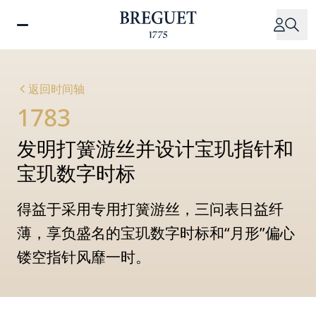
跳
转
到
主
要
返回时间轴
内
1783
容
发明打簧游丝并设计宝玑指针和
宝玑数字时标
得益于采用专用打簧游丝，三问表日益纤
薄，享负盛名的宝玑数字时标和“月形”偏心
镂空指针风靡一时。