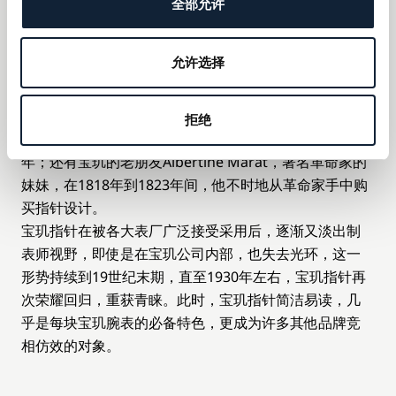
迎。自此，“宝玑指针”（Breguet hands）便如“宝玑游
全部允许
丝”般，迅速成为制表业的常用专业名词。
生产记录中频繁地提及指针的设计者们，他们也是真正
允许选择
的艺术家，他们促使宝玑先生不断地超越自我，挑战卓
越：其中最为著名的是Vaujour，曾经在1787年到1826
年间的近四十年里，不断地被提及；Thévenon，从1793
拒绝
年到1822年；Jaquet，从1826年；和Lalieue，从1830
年；还有宝玑的老朋友Albertine Marat，著名革命家的
妹妹，在1818年到1823年间，他不时地从革命家手中购
买指针设计。
宝玑指针在被各大表厂广泛接受采用后，逐渐又淡出制
表师视野，即使是在宝玑公司内部，也失去光环，这一
形势持续到19世纪末期，直至1930年左右，宝玑指针再
次荣耀回归，重获青睐。此时，宝玑指针简洁易读，几
乎是每块宝玑腕表的必备特色，更成为许多其他品牌竞
相仿效的对象。