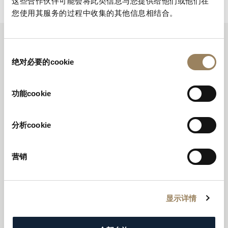
这些合作伙伴可能会将此类信息与您提供给他们或他们在
您使用其服务的过程中收集的其他信息相结合。
偏心“月形”针尖腕表指针
同
绝对必要的cookie
意
选
择
功能cookie
当时的指针，多短小而针体宽阔，镶饰繁杂，安装在笨
重而平淡沉闷的表盘上，很难辨识。而宝玑先生从踏入
制表生涯开始，便着重于创制外观简洁，内在精巧的时
分析cookie
计。无论从功能还是美学角度衡量，指针都是腕表的重
要组件之一，因此，阿伯拉罕－路易‧宝玑（Abraham-
营销
Louis Breguet）先生在这一领域留下难以磨灭的印迹也
就不足为奇了。一开始，他使用金色英式指针，直至
1783年，他发明了一种由黄金或蓝钢制成的全新指针，
显示详情
无论镂空的针尖被称为苹果形或是月形，都为镂空偏心
设计。修长雅致，精美绝伦的指针，甫一面世即大受欢