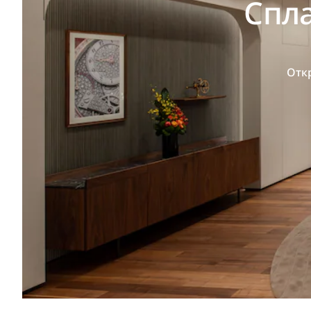
Спл
Отк