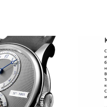
C
и
б
н
B
Т
к
C
и