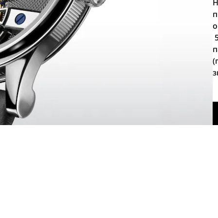
Н
п
о
5
п
(
з