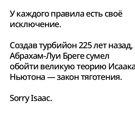
У каждого правила есть своё
исключение.
Создав турбийон 225 лет назад,
Абрахам-Луи Бреге сумел
обойти великую теорию Исаак
Ньютона — закон тяготения.
Sorry Isaac.