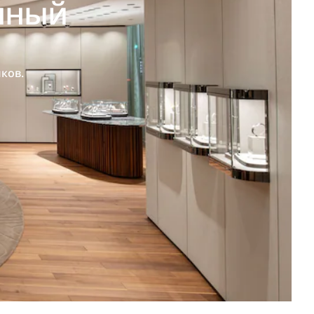
нный
ков.