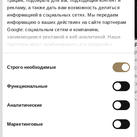
трафик, подбирать для вас подходящий контент и
рекламу, а также дать вам возможность делиться
информацией в социальных сетях. Мы передаем
информацию о ваших действиях на сайте партнерам
Google: социальным сетям и компаниям,
занимающимся рекламой и веб-аналитикой. Наши
Индикация секунд
Хроног
партнеры могут комбинировать эти сведения с
Индикация секунд позволяет точно
Хроногр
предоставленной вами информацией, а также
данными, которые они получили при использовании
отслеживать течение времени. В
коротки
Выбор
вами их сервисов.
зависимости от конструкции механизма
независ
Строго необходимые
согласия
она может принимать форму центральной
времени
секундной стрелки или смещённой малой
являетс
Функциональные
секундной стрелки, интегрированной в
эффекти
архитектуру циферблата.
механич
Аналитические
Маркетинговые