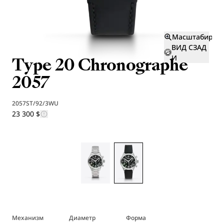
Масштабиров
ВИД СЗАД
Type 20 Chronographe
И
2057
2057ST/92/3WU
23 300 $
Механизм
Диаметр
Форма