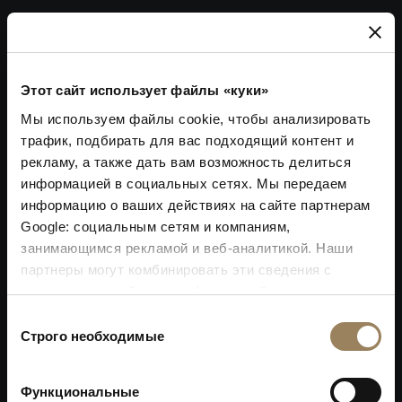
Этот сайт использует файлы «куки»
Мы используем файлы cookie, чтобы анализировать
трафик, подбирать для вас подходящий контент и
рекламу, а также дать вам возможность делиться
информацией в социальных сетях. Мы передаем
информацию о ваших действиях на сайте партнерам
Google: социальным сетям и компаниям,
занимающимся рекламой и веб-аналитикой. Наши
партнеры могут комбинировать эти сведения с
предоставленной вами информацией, а также
данными, которые они получили при использовании
Выбор
вами их сервисов.
Строго необходимые
согласия
КОЛЛЕКЦИЯ TRADITION
Функциональные