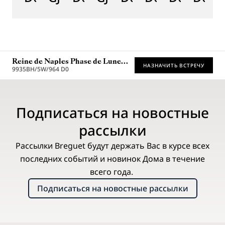
Reine de Naples Phase de Lune
НАЗНАЧИТЬ ВСТРЕЧУ
9935
9935BH/5W/964 D0
Рекомендованная розничная цена (включая НДС)
Подписаться на новостные
рассылки
Рассылки Breguet будут держать Вас в курсе всех
последних событий и новинок Дома в течение
всего года.
Подписаться на новостные рассылки