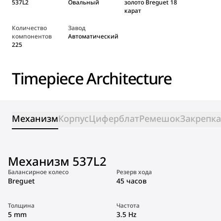
537L2
Овальный
золото Breguet 18
карат
Количество
Завод
компонентов
Автоматический
225
Timepiece Architecture
Механизм
Корпус
Циферблат
Ремешок
Закрепка
Механизм 537L2
Балансирное колесо
Резерв хода
Breguet
45 часов
Толщина
Частота
5 mm
3.5 Hz