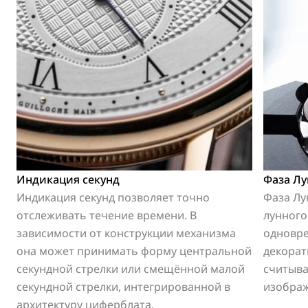
Индикация секунд
Фаза Л
Индикация секунд позволяет точно
Фаза Лу
отслеживать течение времени. В
лунного
зависимости от конструкции механизма
одновр
она может принимать форму центральной
декорат
секундной стрелки или смещённой малой
считыва
секундной стрелки, интегрированной в
изображ
архитектуру циферблата.