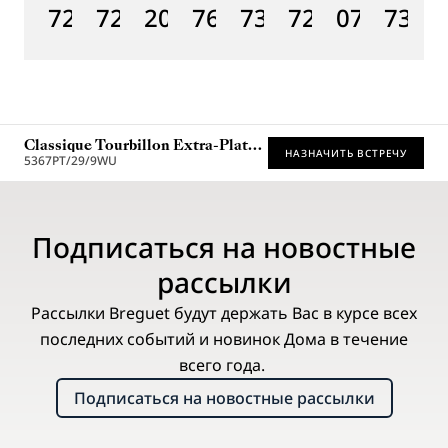
7225BH/0H/9V6
7235BH/0H/9V6
2025BH/28/9W6
7637BB/2Y/9ZU
7357BH/1H/386
7255PT/2N/9
07
7365
1
Classique Tourbillon Extra-Plat
НАЗНАЧИТЬ ВСТРЕЧУ
5367
5367PT/29/9WU
* Рекомендованная розничная цена
Подписаться на новостные
рассылки
Рассылки Breguet будут держать Вас в курсе всех
последних событий и новинок Дома в течение
всего года.
Подписаться на новостные рассылки