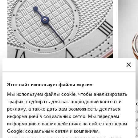
Этот сайт использует файлы «куки»
Мы используем файлы cookie, чтобы анализировать
трафик, подбирать для вас подходящий контент и
Индикация секунд
Турбий
рекламу, а также дать вам возможность делиться
Индикация секунд позволяет точно
Изобрет
информацией в социальных сетях. Мы передаем
отслеживать течение времени. В
1801 го
информацию о ваших действиях на сайте партнерам
зависимости от конструкции механизма
компенс
Google: социальным сетям и компаниям,
она может принимать форму центральной
тяжести