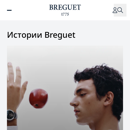
Перейти
к
основному
содержанию
Истории Breguet