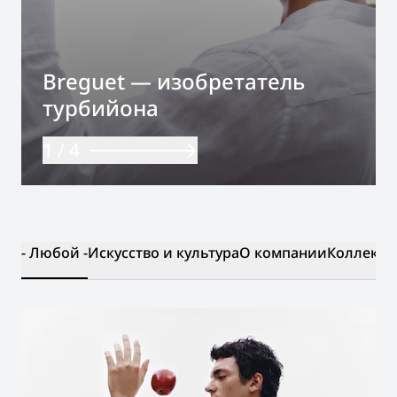
Breguet — изобретатель
турбийона
1
/
4
- Любой -
Искусство и культура
О компании
Коллекц