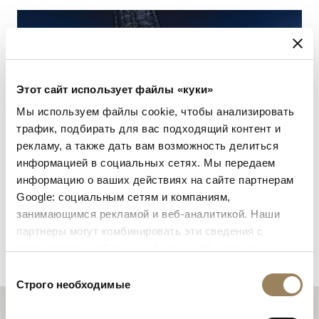
Этот сайт использует файлы «куки»
Мы используем файлы cookie, чтобы анализировать
трафик, подбирать для вас подходящий контент и
рекламу, а также дать вам возможность делиться
информацией в социальных сетях. Мы передаем
информацию о ваших действиях на сайте партнерам
Google: социальным сетям и компаниям,
занимающимся рекламой и веб-аналитикой. Наши
партнеры могут комбинировать эти сведения с
предоставленной вами информацией, а также
данными, которые они получили при использовании
Выбор
вами их сервисов.
Строго необходимые
согласия