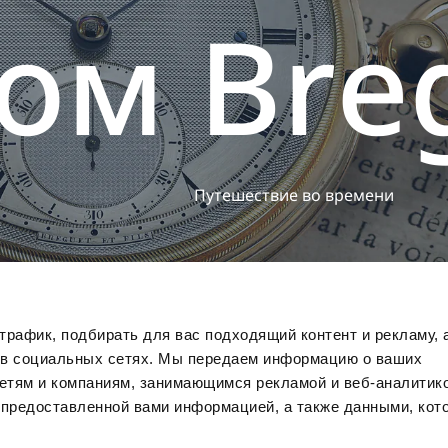
о
м
B
r
e
П
у
т
е
ш
е
с
т
в
и
е
в
о
в
р
е
м
е
н
и
рафик, подбирать для вас подходящий контент и рекламу, 
 в социальных сетях. Мы передаем информацию о ваших
сетям и компаниям, занимающимся рекламой и веб-аналитико
 предоставленной вами информацией, а также данными, кот