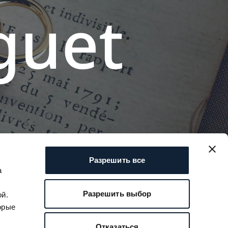
g
u
e
t
Разрешить все
а
Разрешить выбор
й.
орые
Отказаться