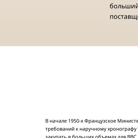
больший 
поставщ
В начале 1950-х Французское Минист
требований к наручному хронографу 
закупать в больших объемах для ВВС