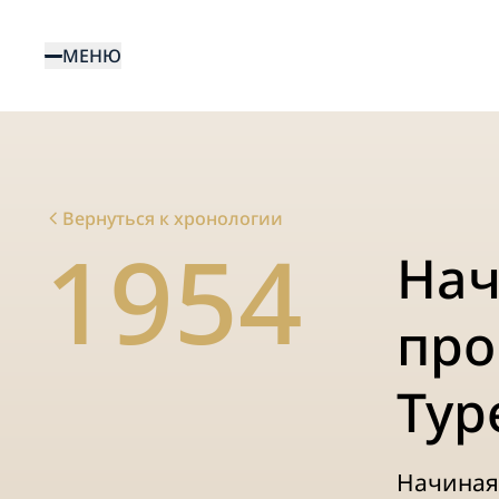
Перейти
к
МЕНЮ
основному
содержанию
Вернуться к хронологии
1954
Нач
про
Typ
Начиная 