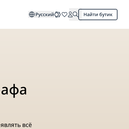
Русский
Найти бутик
рафа
оявлять всё