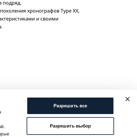
в подряд.
поколения хронографов Type XX,
актеристиками и своими
в.
Разрешить все
а
Разрешить выбор
й.
орые