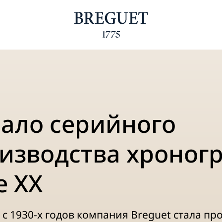
ало серийного
изводства хроног
e XX
с 1930-х годов компания Breguet стала пр