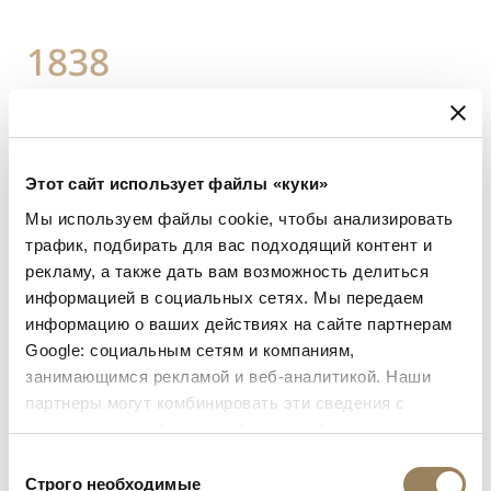
1838
Приобретение часов
Breguet королевой
Этот сайт использует файлы «куки»
Мы используем файлы cookie, чтобы анализировать
Великобритании
трафик, подбирать для вас подходящий контент и
рекламу, а также дать вам возможность делиться
Викторией
информацией в социальных сетях. Мы передаем
информацию о ваших действиях на сайте партнерам
Google: социальным сетям и компаниям,
Молодая королева приобрела для себя
занимающимся рекламой и веб-аналитикой. Наши
маленькие часы со смещенным от центра
партнеры могут комбинировать эти сведения с
циферблатом, которые заводились при
предоставленной вами информацией, а также
данными, которые они получили при использовании
помощи рифленой кнопки.
Выбор
вами их сервисов.
Строго необходимые
согласия