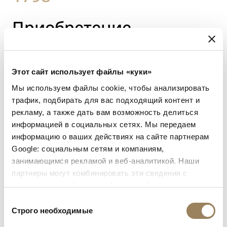
Приобретение
Наполеоном
Бонапартом трех
Этот сайт использует файлы «куки»
Мы используем файлы cookie, чтобы анализировать
моделей часов перед
трафик, подбирать для вас подходящий контент и
рекламу, а также дать вам возможность делиться
Египетским походом
информацией в социальных сетях. Мы передаем
информацию о ваших действиях на сайте партнерам
Google: социальным сетям и компаниям,
В этом году Наполеон Бонапарт, один из
занимающимся рекламой и веб-аналитикой. Наши
партнеры могут комбинировать эти сведения с
самых известных клиентов Breguet,
предоставленной вами информацией, а также
приобрел у Абрахама-Луи часы с
данными, которые они получили при использовании
Выбор
репетиром, дорожные часы и «вечные»
вами их сервисов.
Строго необходимые
согласия
часы.