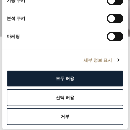
기능 쿠키
정교한 컴플리케이션을 탐구해보세요
분석 쿠키
마케팅
브레게 기록
세부 정보 표시
명망 높은 브레게 기록부와 함께 역사 속으로 들어가 보
십시오. 각 기록은 군주에서 문화적 아이콘에 이르기까지
모두 허용
우리 고객의 우아함과 품격을 증명합니다. 우리의 유산을
정의해온 이름들을 탐험하고, 그 속에 자신의 이름을 새
선택 허용
길 기회를 잡으십시오.
더 알아보기
거부