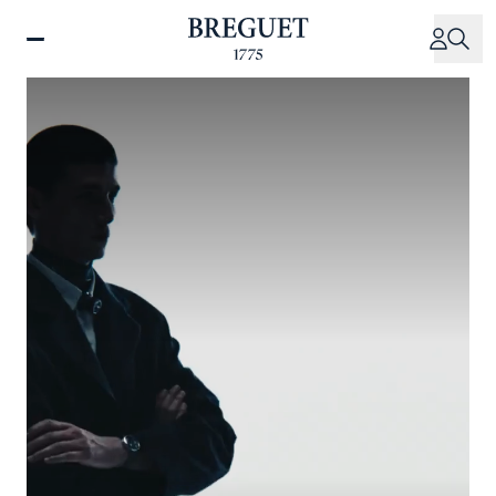
주
요
콘
텐
츠
로
건
너
뛰
기