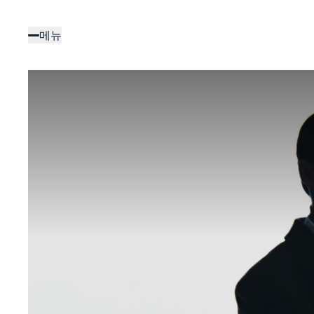
주
요
메뉴
콘
텐
츠
로
건
너
뛰
기