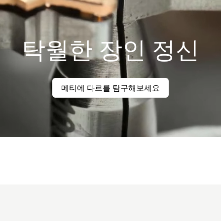
탁월한 장인 정신
메티에 다르를 탐구해보세요