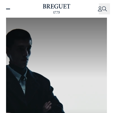
주
요
콘
텐
츠
로
건
너
뛰
기