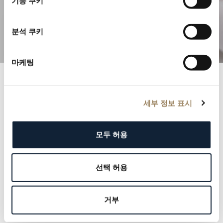
기능 쿠키
정교한 컴플리케이션을 탐구해보세요
분석 쿠키
마케팅
브레게 기록
세부 정보 표시
명망 높은 브레게 기록부와 함께 역사 속으로 들어가 보
십시오. 각 기록은 군주에서 문화적 아이콘에 이르기까지
모두 허용
우리 고객의 우아함과 품격을 증명합니다. 우리의 유산을
정의해온 이름들을 탐험하고, 그 속에 자신의 이름을 새
선택 허용
길 기회를 잡으십시오.
더 알아보기
거부