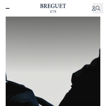
주
요
콘
텐
츠
로
건
너
뛰
기