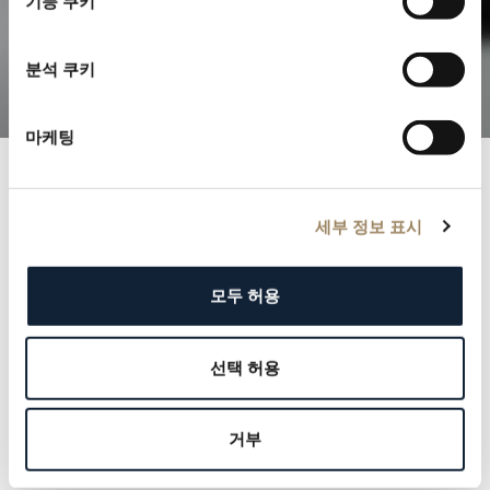
기능 쿠키
정교한 컴플리케이션을 탐구해보세요
분석 쿠키
마케팅
브레게 기록
세부 정보 표시
명망 높은 브레게 기록부와 함께 역사 속으로 들어가 보
십시오. 각 기록은 군주에서 문화적 아이콘에 이르기까지
모두 허용
우리 고객의 우아함과 품격을 증명합니다. 우리의 유산을
정의해온 이름들을 탐험하고, 그 속에 자신의 이름을 새
선택 허용
길 기회를 잡으십시오.
더 알아보기
거부