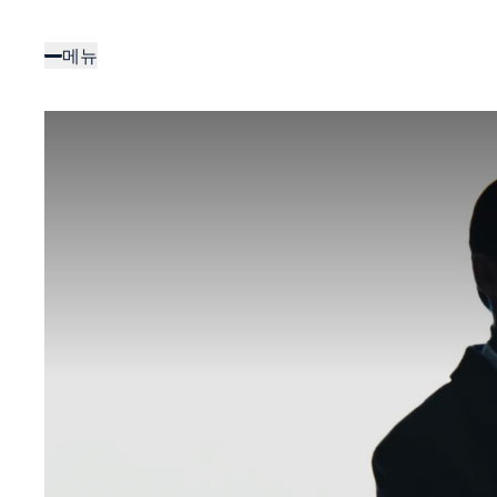
주
요
메뉴
콘
텐
츠
로
건
너
뛰
기