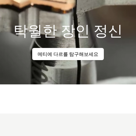
탁월한 장인 정신
메티에 다르를 탐구해보세요