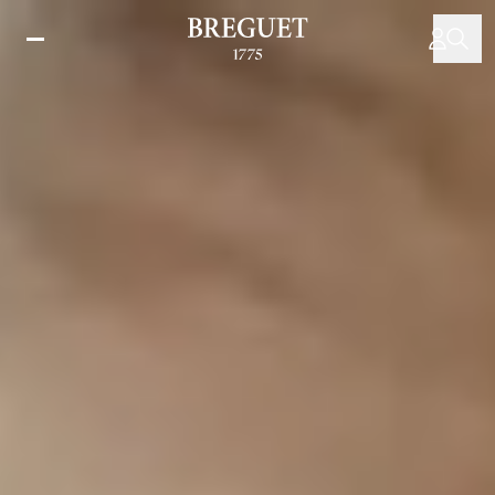
주
요
콘
텐
츠
로
건
너
뛰
기