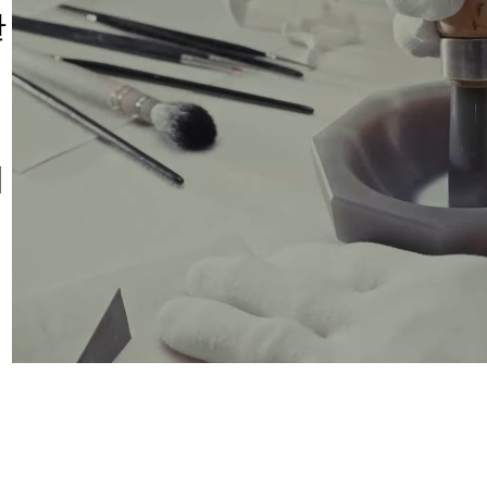
한
택
이
니