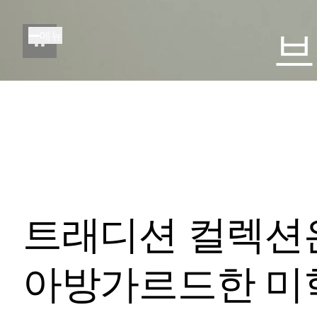
주
요
브
메뉴
콘
텐
츠
로
건
너
뛰
기
트래디션 컬렉션
아방가르드한 미