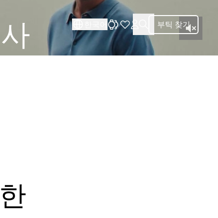
서사
한국어
부틱 찾기
월한