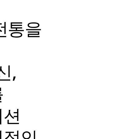
전통을
신,
를
디션
징적인