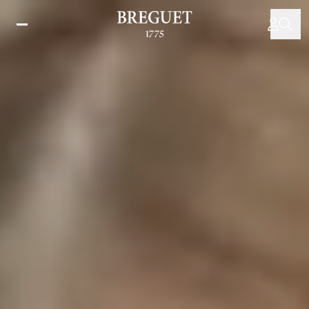
주
요
콘
텐
츠
로
건
너
뛰
기