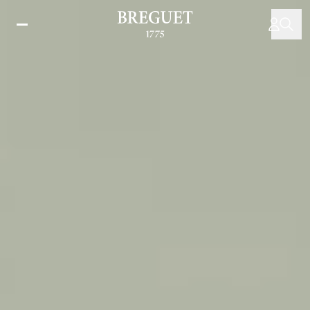
주
요
콘
텐
츠
로
건
너
뛰
기